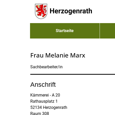
Zum Header
Zum Hauptinhalt
Zum Footer
Zum Hauptinhalt springen
Startseite
Frau Melanie Marx
Sachbearbeiter/in
Anschrift
Kämmerei - A 20
Rathausplatz
1
52134
Herzogenrath
Raum 308