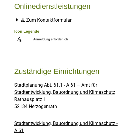
Onlinedienstleistungen
Zum Kontaktformular
Icon Legende
Anmeldung erforderlich
Sprung zur den Onlinedienstleistungen
Zuständige Einrichtungen
Stadtplanung Abt. 61.1 - A 61 – Amt für
Stadtentwicklung, Bauordnung und Klimaschutz
Straße:
Hausnummer:
Rathausplatz
1
PLZ:
Ort:
52134
Herzogenrath
Stadtentwicklung, Bauordnung und Klimaschutz -
A 61