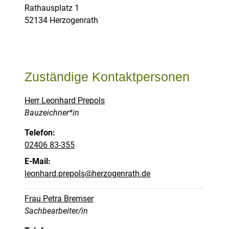
Straße:
Hausnummer:
Rathausplatz
1
PLZ:
Ort:
52134
Herzogenrath
Zuständige Kontaktpersonen
Herr Leonhard Prepols
Position:
Bauzeichner*in
Telefon:
02406 83-355
E-Mail:
leonhard.prepols@herzogenrath.de
Frau Petra Bremser
Position:
Sachbearbeiter/in