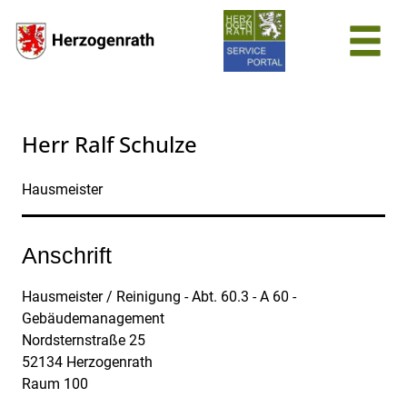
Zum Header
Zum Hauptinhalt
Zum Footer
Zum Hauptinhalt springen
Herr Ralf Schulze
Hausmeister
Anschrift
Hausmeister / Reinigung - Abt. 60.3 - A 60 -
Gebäudemanagement
Nordsternstraße
25
52134
Herzogenrath
Raum 100