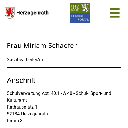
Zum Header
Zum Hauptinhalt
Zum Footer
Zum Hauptinhalt springen
Frau Miriam Schaefer
Sachbearbeiter/in
Anschrift
Schulverwaltung Abt. 40.1 - A 40 - Schul-, Sport- und
Kulturamt
Rathausplatz
1
52134
Herzogenrath
Raum 3