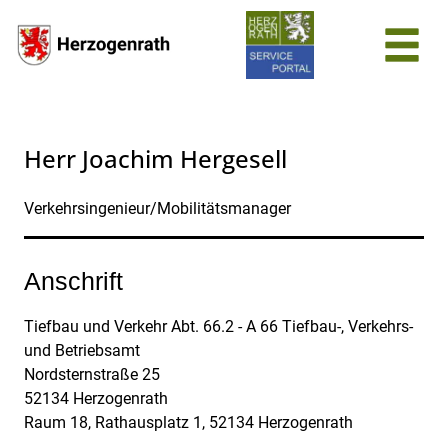
Zum Header
Zum Hauptinhalt
Zum Footer
Zum Hauptinhalt springen
Herr Joachim Hergesell
Verkehrsingenieur/Mobilitätsmanager
Anschrift
Tiefbau und Verkehr Abt. 66.2 - A 66 Tiefbau-, Verkehrs-
und Betriebsamt
Nordsternstraße
25
52134
Herzogenrath
Raum 18, Rathausplatz 1, 52134 Herzogenrath