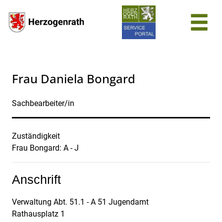
Zum Header
Zum Hauptinhalt
Zum Footer
Zum Hauptinhalt springen
Frau Daniela Bongard
Sachbearbeiter/in
Zuständigkeit
Beschreibung
Frau Bongard: A - J
Anschrift
Verwaltung Abt. 51.1 - A 51 Jugendamt
Rathausplatz
1