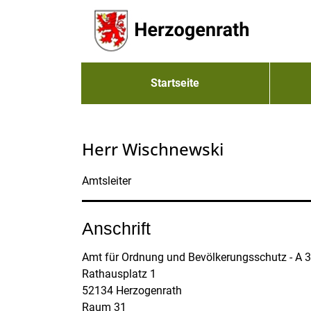
Zum Header
Zum Hauptinhalt
Zum Footer
Zum Hauptinhalt springen
Startseite
Herr Wischnewski
Amtsleiter
Anschrift
Amt für Ordnung und Bevölkerungsschutz - A 
Rathausplatz
1
52134
Herzogenrath
Raum 31