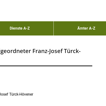
Dienste A-Z
Ämter A-Z
igeordneter Franz-Josef Türck-
-Josef Türck-Hövener