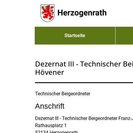
Zum Header
Zum Hauptinhalt
Zum Footer
Zum Hauptinhalt springen
Startseite
Dezernat III - Technischer Be
Hövener
Beschreibung
Technischer Beigeordneter
Anschrift
Dezernat III - Technischer Beigeordneter Franz
Rathausplatz
1
52134
Herzogenrath