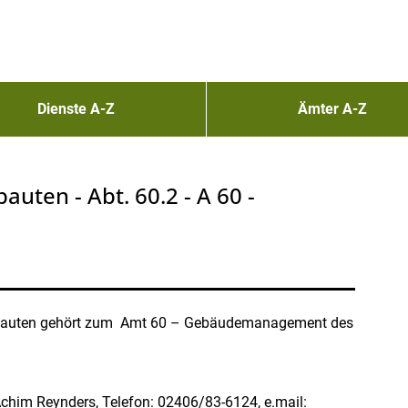
Dienste A-Z
Ämter A-Z
uten - Abt. 60.2 - A 60 -
eubauten gehört zum Amt 60 – Gebäudemanagement des
 Achim Reynders, Telefon: 02406/83-6124, e.mail: