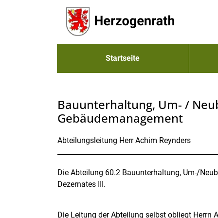
Zum Header
Zum Hauptinhalt
Zum Footer
Zum Hauptinhalt springen
Startseite
Bauunterhaltung, Um- / Neuba
Gebäudemanagement
Kurzbezeichnung
Abteilungsleitung Herr Achim Reynders
Beschreibung
Die Abteilung 60.2 Bauunterhaltung, Um-/N
Dezernates III.
Die Leitung der Abteilung selbst obliegt Herrn