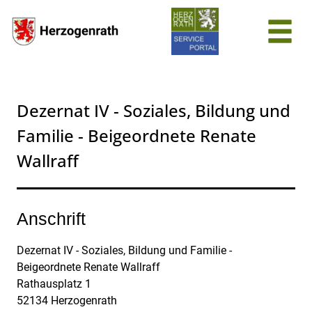
Zum Header
Zum Hauptinhalt
Zum Footer
Zum Hauptinhalt springen
Dezernat IV - Soziales, Bildung und
Familie - Beigeordnete Renate
Wallraff
Anschrift
Dezernat IV - Soziales, Bildung und Familie -
Beigeordnete Renate Wallraff
Rathausplatz
1
52134
Herzogenrath