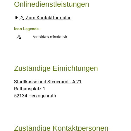
Onlinedienstleistungen
Zum Kontaktformular
Icon Legende
Anmeldung erforderlich
Sprung zur den Onlinedienstleistungen
Zuständige Einrichtungen
Stadtkasse und Steueramt - A 21
Straße:
Hausnummer:
Rathausplatz
1
PLZ:
Ort:
52134
Herzogenrath
Zuständige Kontaktpersonen