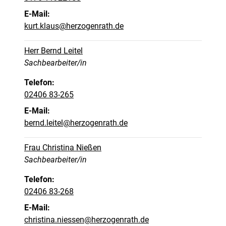
E-Mail:
kurt.klaus@herzogenrath.de
Herr Bernd Leitel
Position:
Sachbearbeiter/in
Telefon:
02406 83-265
E-Mail:
bernd.leitel@herzogenrath.de
Frau Christina Nießen
Position:
Sachbearbeiter/in
Telefon:
02406 83-268
E-Mail:
christina.niessen@herzogenrath.de