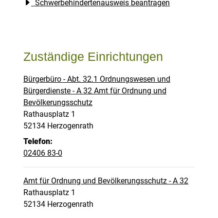
Schwerbehindertenausweis beantragen
Zuständige Einrichtungen
Bürgerbüro - Abt. 32.1 Ordnungswesen und
Bürgerdienste - A 32 Amt für Ordnung und
Bevölkerungsschutz
Straße:
Hausnummer:
Rathausplatz
1
PLZ:
Ort:
52134
Herzogenrath
Telefon:
02406 83-0
Amt für Ordnung und Bevölkerungsschutz - A 32
Straße:
Hausnummer:
Rathausplatz
1
PLZ:
Ort:
52134
Herzogenrath