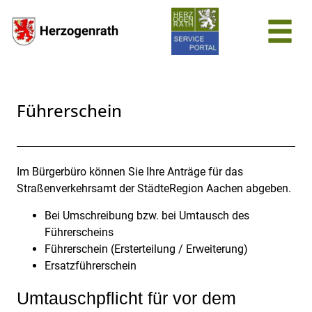
Zum Header
Zum Hauptinhalt
Zum Footer
Zum Hauptinhalt springen
Führerschein
Im Bürgerbüro können Sie Ihre Anträge für das
Beschreibung
Straßenverkehrsamt der StädteRegion Aachen abgeben.
Bei Umschreibung bzw. bei Umtausch des
Führerscheins
Führerschein (Ersterteilung / Erweiterung)
Ersatzführerschein
Umtauschpflicht für vor dem