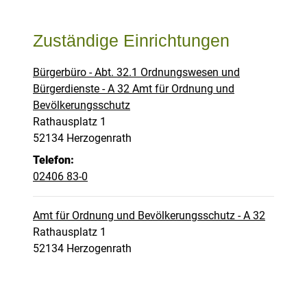
Zuständige Einrichtungen
Bürgerbüro - Abt. 32.1 Ordnungswesen und
Bürgerdienste - A 32 Amt für Ordnung und
Bevölkerungsschutz
Straße:
Hausnummer:
Rathausplatz
1
PLZ:
Ort:
52134
Herzogenrath
Telefon:
02406 83-0
Amt für Ordnung und Bevölkerungsschutz - A 32
Straße:
Hausnummer:
Rathausplatz
1
PLZ:
Ort:
52134
Herzogenrath