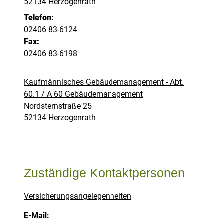
PLZ:
Ort:
52134
Herzogenrath
Telefon:
02406 83-6124
Fax:
02406 83-6198
Kaufmännisches Gebäudemanagement - Abt.
60.1 / A 60 Gebäudemanagement
Straße:
Hausnummer:
Nordsternstraße
25
PLZ:
Ort:
52134
Herzogenrath
Zuständige Kontaktpersonen
Versicherungsangelegenheiten
E-Mail: