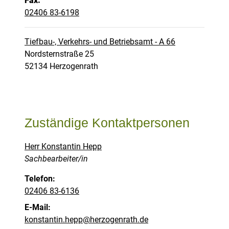
Fax:
02406 83-6198
Tiefbau-, Verkehrs- und Betriebsamt - A 66
Straße:
Hausnummer:
Nordsternstraße
25
PLZ:
Ort:
52134
Herzogenrath
Zuständige Kontaktpersonen
Herr Konstantin Hepp
Position:
Sachbearbeiter/in
Telefon:
02406 83-6136
E-Mail:
konstantin.hepp@herzogenrath.de