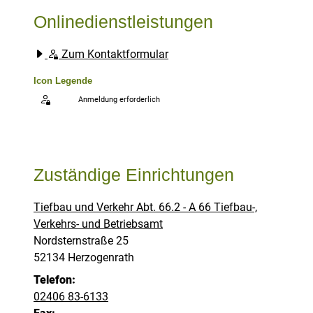
Onlinedienstleistungen
Zum Kontaktformular
Icon Legende
Anmeldung erforderlich
Sprung zur den Onlinedienstleistungen
Zuständige Einrichtungen
Tiefbau und Verkehr Abt. 66.2 - A 66 Tiefbau-,
Verkehrs- und Betriebsamt
Straße:
Hausnummer:
Nordsternstraße
25
PLZ:
Ort:
52134
Herzogenrath
Telefon:
02406 83-6133