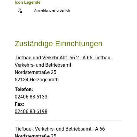
Icon Legende
Anmeldung erforderlich
Sprung zur den Onlinedienstleistungen
Zuständige Einrichtungen
Tiefbau und Verkehr Abt. 66.2 - A 66 Tiefbau-,
Verkehrs- und Betriebsamt
Straße:
Hausnummer:
Nordsternstraße
25
PLZ:
Ort:
52134
Herzogenrath
Telefon:
02406 83-6133
Fax:
02406 83-6198
Tiefbau-, Verkehrs- und Betriebsamt - A 66
Straße:
Hausnummer:
Nordsternstraße
25