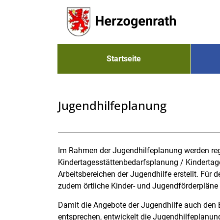
Zum Header
Zum Hauptinhalt
Zum Footer
Zum Hauptinhalt springen
Startseite
Jugendhilfeplanung
Beschreibung
Im Rahmen der Jugendhilfeplanung werden reg
Kindertagesstättenbedarfsplanung / Kindertag
Arbeitsbereichen der Jugendhilfe erstellt. Für 
zudem örtliche Kinder- und Jugendförderpläne 
Damit die Angebote der Jugendhilfe auch den 
entsprechen, entwickelt die Jugendhilfeplanu