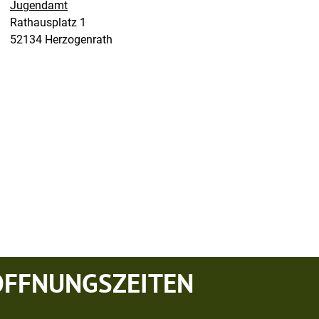
Jugendamt
Straße:
Hausnummer:
Rathausplatz
1
PLZ:
Ort:
52134
Herzogenrath
ÖFFNUNGSZEITEN