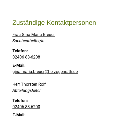
Zuständige Kontaktpersonen
Frau Gina-Maria Breuer
Position:
Sachbearbeiter/in
Telefon:
02406 83-6208
E-Mail:
gina-maria.breuer@herzogenrath.de
Herr Thorsten Rolf
Position:
Abteilungsleiter
Telefon:
02406 83-6200
E-Mail: