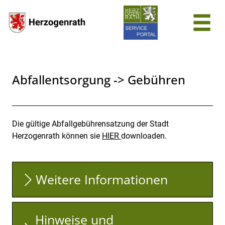
Zum Header
Zum Hauptinhalt
Zum Footer
Zum Hauptinhalt springen
Abfallentsorgung -> Gebühren
Die gültige Abfallgebührensatzung der Stadt
Beschreibung
Herzogenrath können sie
HIER
downloaden.
Weitere Informationen
Hinweise und