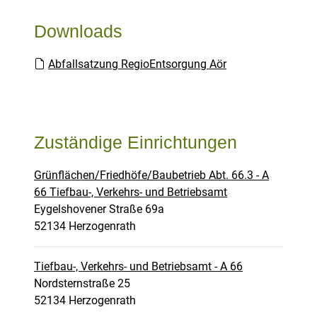
Downloads
Abfallsatzung RegioEntsorgung Aör
Zuständige Einrichtungen
Grünflächen/Friedhöfe/Baubetrieb Abt. 66.3 - A
66 Tiefbau-, Verkehrs- und Betriebsamt
Straße:
Hausnummer:
Eygelshovener Straße
69a
PLZ:
Ort:
52134
Herzogenrath
Tiefbau-, Verkehrs- und Betriebsamt - A 66
Straße:
Hausnummer:
Nordsternstraße
25
PLZ:
Ort:
52134
Herzogenrath