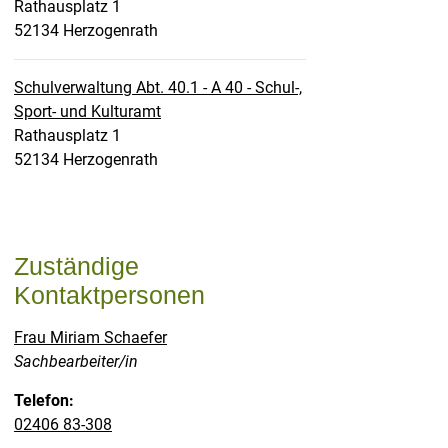
Straße:
Hausnummer:
Rathausplatz
1
PLZ:
Ort:
52134
Herzogenrath
Schulverwaltung Abt. 40.1 - A 40 - Schul-,
Sport- und Kulturamt
Straße:
Hausnummer:
Rathausplatz
1
PLZ:
Ort:
52134
Herzogenrath
Zuständige
Kontaktpersonen
Frau Miriam Schaefer
Position:
Sachbearbeiter/in
Telefon:
02406 83-308