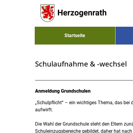
Zum Header
Zum Hauptinhalt
Zum Footer
Zum Hauptinhalt springen
Startseite
Schulaufnahme & -wechsel
Beschreibung
Anmeldung Grundschulen
„Schulpflicht“ – ein wichtiges Thema, das bei 
aufwirft.
Die Wahl der Grundschule steht den Eltern zunä
Schuleinzugsbereiche gebildet, daher hat nach