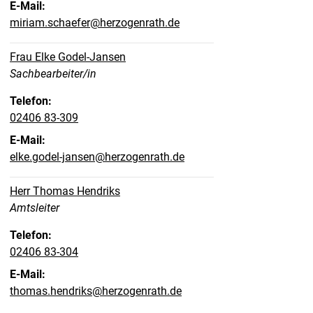
E-Mail:
miriam.schaefer@herzogenrath.de
Frau Elke Godel-Jansen
Position:
Sachbearbeiter/in
Telefon:
02406 83-309
E-Mail:
elke.godel-jansen@herzogenrath.de
Herr Thomas Hendriks
Position:
Amtsleiter
Telefon:
02406 83-304
E-Mail:
thomas.hendriks@herzogenrath.de