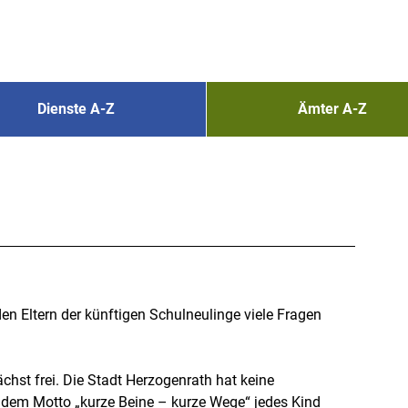
Dienste A-Z
Ämter A-Z
den Eltern der künftigen Schulneulinge viele Fragen
chst frei. Die Stadt Herzogenrath hat keine
 dem Motto „kurze Beine – kurze Wege“ jedes Kind