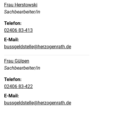
Frau Herstowski
Position:
Sachbearbeiter/in
Telefon:
02406 83-413
E-Mail:
bussgeldstelle@herzogenrath.de
Frau Gülpen
Position:
Sachbearbeiter/in
Telefon:
02406 83-422
E-Mail:
bussgeldstelle@herzogenrath.de