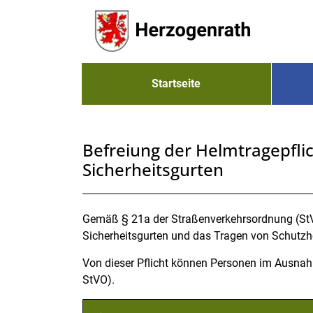
Zum Header
Zum Hauptinhalt
Zum Footer
Zum Hauptinhalt springen
Startseite
Befreiung der Helmtragepfli
Sicherheitsgurten
Beschreibung
Gemäß § 21a der Straßenverkehrsordnung (StV
Sicherheitsgurten und das Tragen von Schutzhe
Von dieser Pflicht können Personen im Ausna
StVO).