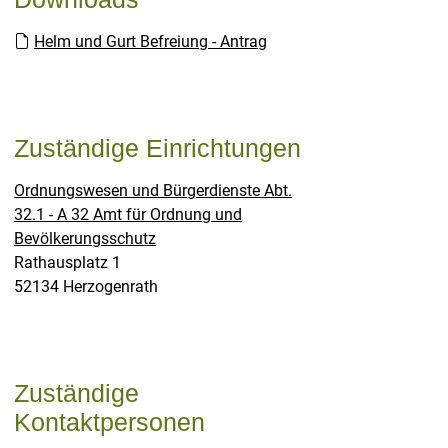
Helm und Gurt Befreiung - Antrag
Zuständige Einrichtungen
Ordnungswesen und Bürgerdienste Abt.
32.1 - A 32 Amt für Ordnung und
Bevölkerungsschutz
Straße:
Hausnummer:
Rathausplatz
1
PLZ:
Ort:
52134
Herzogenrath
Zuständige
Kontaktpersonen