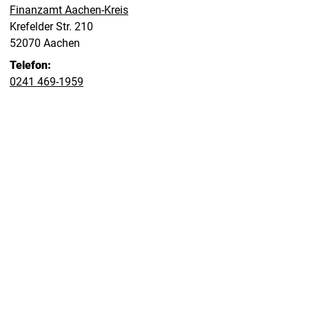
Finanzamt Aachen-Kreis
Straße:
Hausnummer:
Krefelder Str.
210
PLZ:
Ort:
52070
Aachen
Telefon:
0241 469-1959