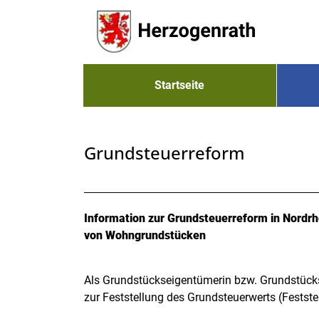
Zum Header
Zum Hauptinhalt
Zum Footer
Zum Hauptinhalt springen
Startseite
Grundsteuerreform
Beschreibung
Information zur Grundsteuerreform in Nordr
von Wohngrundstücken
Als Grundstückseigentümerin bzw. Grundstücks
zur Feststellung des Grundsteuerwerts (Festst